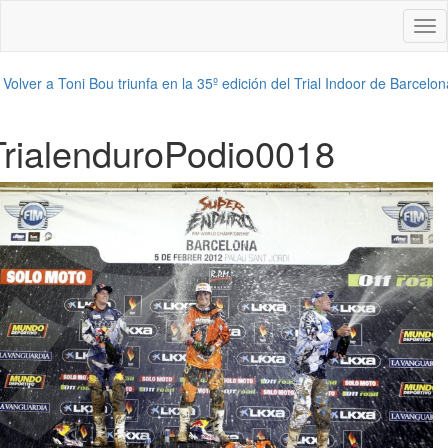
Des
nav
←
Volver a Toni Bou triunfa en la 35º edición del Trial Indoor de Barcelon
TrialenduroPodio0018