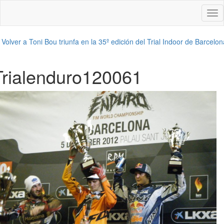
Des
nav
←
Volver a Toni Bou triunfa en la 35º edición del Trial Indoor de Barcelon
Trialenduro120061