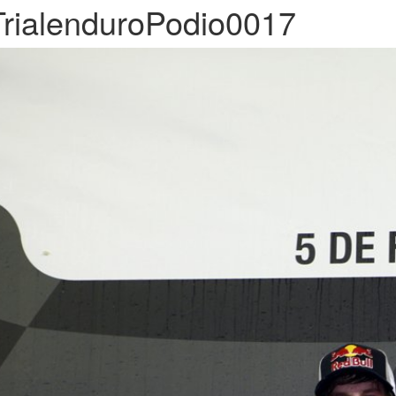
TrialenduroPodio0017