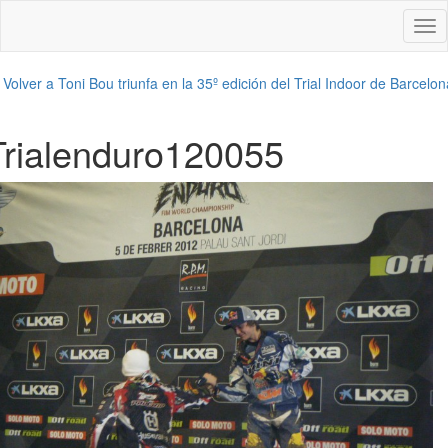
Des
nav
←
Volver a Toni Bou triunfa en la 35º edición del Trial Indoor de Barcelon
Trialenduro120055