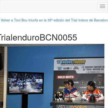
Des
nav
←
Volver a Toni Bou triunfa en la 35º edición del Trial Indoor de Barcelon
TrialenduroBCN0055