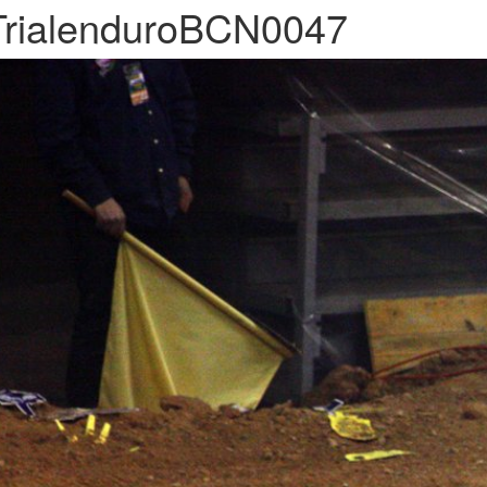
TrialenduroBCN0047