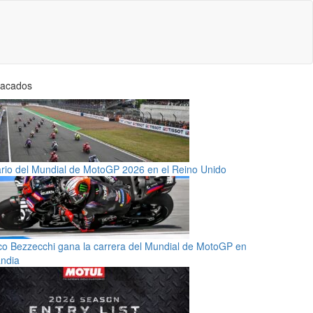
tacados
rio del Mundial de MotoGP 2026 en el Reino Unido
o Bezzecchi gana la carrera del Mundial de MotoGP en
andia