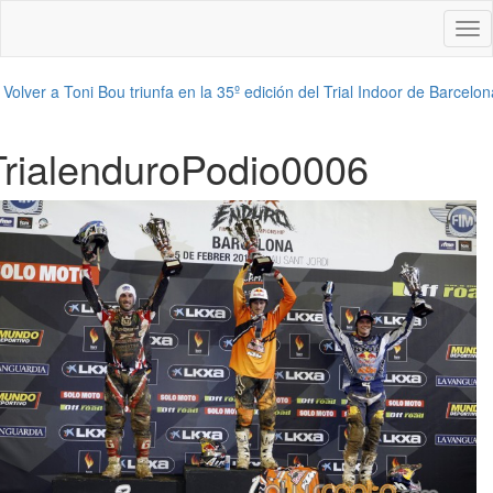
Des
nav
←
Volver a Toni Bou triunfa en la 35º edición del Trial Indoor de Barcelon
TrialenduroPodio0006