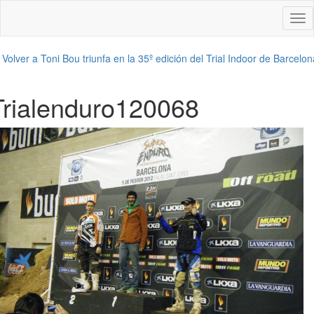
Des
nav
←
Volver a Toni Bou triunfa en la 35º edición del Trial Indoor de Barcelon
Trialenduro120068