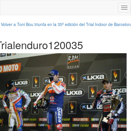
Des
nav
←
Volver a Toni Bou triunfa en la 35º edición del Trial Indoor de Barcelon
Trialenduro120035