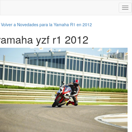
Des
nav
←
Volver a Novedades para la Yamaha R1 en 2012
yamaha yzf r1 2012