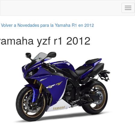
Des
nav
←
Volver a Novedades para la Yamaha R1 en 2012
yamaha yzf r1 2012