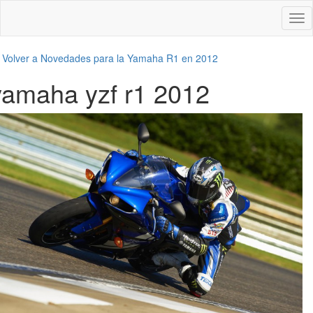
Des
nav
←
Volver a Novedades para la Yamaha R1 en 2012
yamaha yzf r1 2012