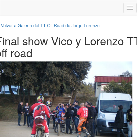
Des
nav
←
Volver a Galería del TT Off Road de Jorge Lorenzo
Final show Vico y Lorenzo T
off road