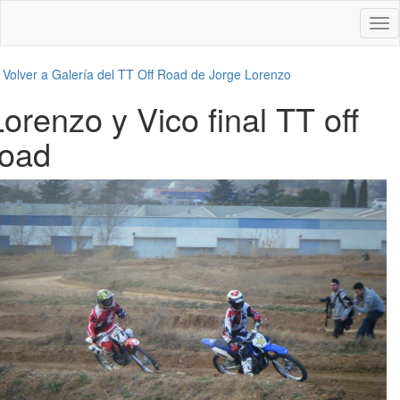
Des
nav
←
Volver a Galería del TT Off Road de Jorge Lorenzo
Lorenzo y Vico final TT off
road