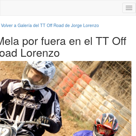
Des
nav
←
Volver a Galería del TT Off Road de Jorge Lorenzo
Mela por fuera en el TT Off
road Lorenzo