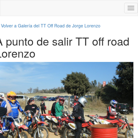
Des
nav
←
Volver a Galería del TT Off Road de Jorge Lorenzo
A punto de salir TT off road
Lorenzo