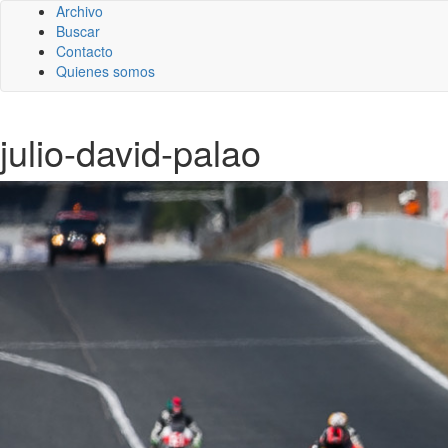
Archivo
Buscar
Contacto
Quienes somos
julio-david-palao