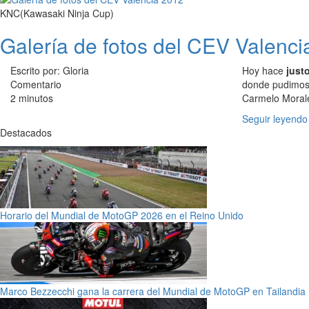
KNC(Kawasaki Ninja Cup)
Galería de fotos del CEV Valenci
Escrito por: Gloria
Hoy hace
just
Comentario
donde pudimos 
2 minutos
Carmelo Morale
Seguir leyendo
Destacados
Horario del Mundial de MotoGP 2026 en el Reino Unido
Marco Bezzecchi gana la carrera del Mundial de MotoGP en Tailandia