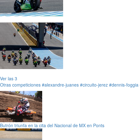
Ver las 3
Otras competiciones
#alexandre-juanes
#circuito-jerez
#dennis-foggia
Butrón triunfa en la cita del Nacional de MX en Ponts