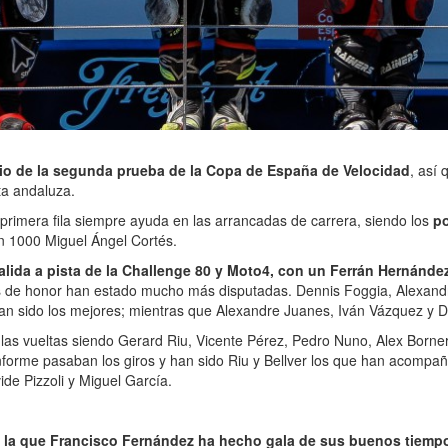
rio de la segunda prueba de la Copa de España de Velocidad
, así
ta andaluza.
 primera fila siempre ayuda en las arrancadas de carrera, siendo los
po
 1000 Miguel Ángel Cortés.
alida a pista de la Challenge 80 y Moto4, con un Ferrán Hernánde
ones de honor han estado mucho más disputadas. Dennis Foggia, Alexan
han sido los mejores; mientras que Alexandre Juanes, Iván Vázquez y D
las vueltas siendo Gerard Riu, Vicente Pérez, Pedro Nuno, Alex Borner
orme pasaban los giros y han sido Riu y Bellver los que han acompaña
e Pizzoli y Miguel García.
la que Francisco Fernández ha hecho gala de sus buenos tiempos