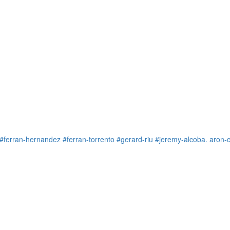
#ferran-hernandez
#ferran-torrento
#gerard-riu
#jeremy-alcoba. aron-