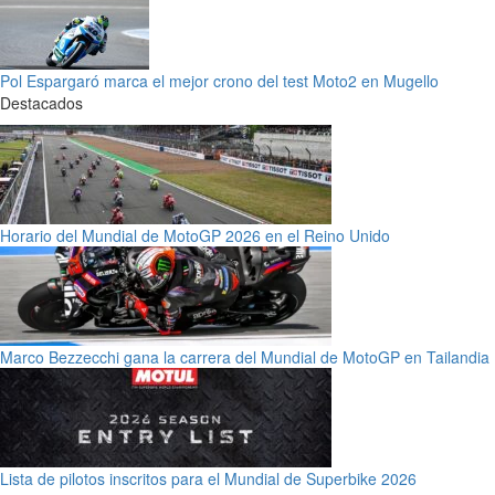
Pol Espargaró marca el mejor crono del test Moto2 en Mugello
Destacados
Horario del Mundial de MotoGP 2026 en el Reino Unido
Marco Bezzecchi gana la carrera del Mundial de MotoGP en Tailandia
Lista de pilotos inscritos para el Mundial de Superbike 2026