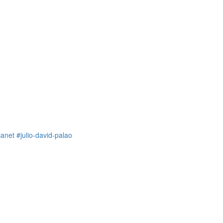
canet
#julio-david-palao