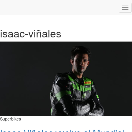
Des
nav
isaac-viñales
Superbikes