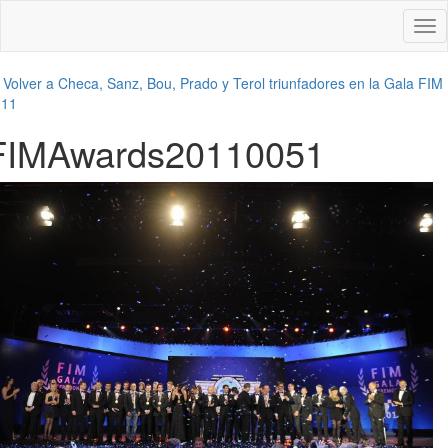
Des
nav
←
Volver a Checa, Sanz, Bou, Prado y Terol triunfadores en la Gala FIM
011
FIMAwards20110051