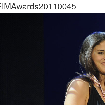
FIMAwards20110045