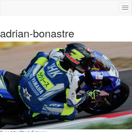
Des
nav
adrian-bonastre