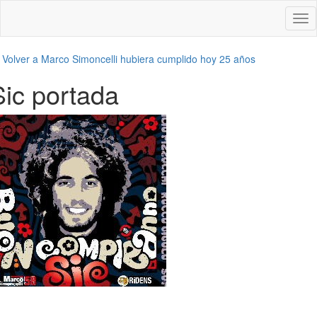
Des
nav
←
Volver a Marco Simoncelli hubiera cumplido hoy 25 años
Sic portada