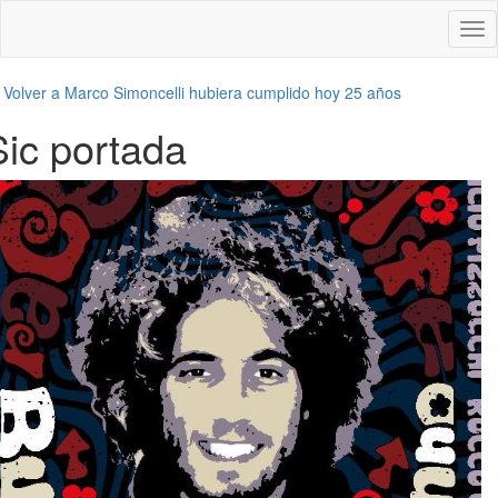
Des
nav
←
Volver a Marco Simoncelli hubiera cumplido hoy 25 años
Sic portada