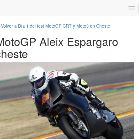
Des
nav
←
Volver a Día 1 del test MotoGP CRT y Moto3 en Cheste
MotoGP Aleix Espargaro
cheste