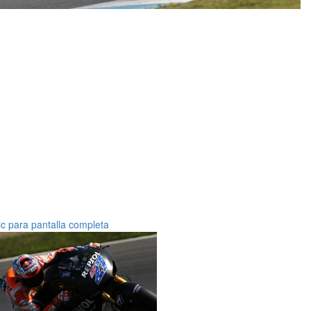
ic para pantalla completa