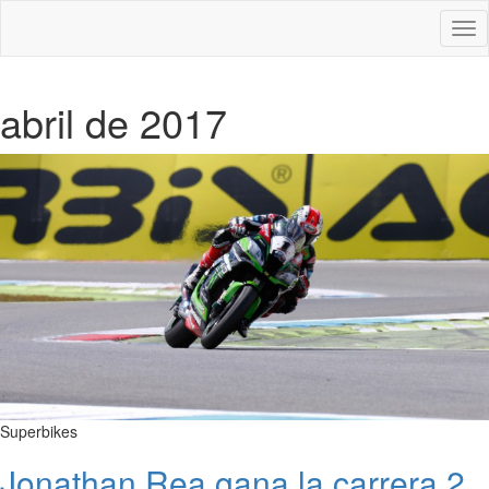
Des
nav
abril de 2017
Superbikes
Jonathan Rea gana la carrera 2