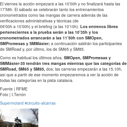
El viernes la acción empezará a las 10’00h y no finalizará hasta las
17’58h. El sábado se celebrarán tanto los entrenamientos
cronometrados como las mangas de carrera además de las
verificaciones administrativas y técnicas (de
09’00h a 10’00h) y el briefing (a las 10’10h).
Los entrenos libres
pertenecientes a la prueba serán a las 10’35h y los
cronometrados arrancarán a las 11’50h con SMOpen,
SMPromesas y SMMáster;
a continuación saldrán los participantes
de SMRoad y, por último, los de SM65 y SM85.
Como es habitual los últimos años,
SMOpen, SMPromesas y
SMMáster-35 tendrán tres mangas mientras que las categorías de
SMRoad, SM65 y SM85,
dos; las carreras empezarán a las 15.10h,
así que a partir de ese momento empezaremos a ver la acción de
todas las categorías en la pista catalana.
Fuente | RFME
Foto | I.Terrón
Supermotard
#circuito-alcarras