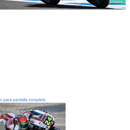
ic para pantalla completa