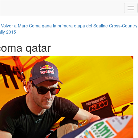
Des
nav
←
Volver a Marc Coma gana la primera etapa del Sealine Cross-Country
lly 2015
coma qatar