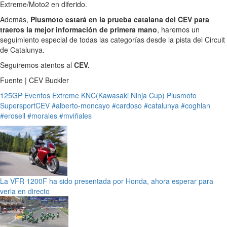
Extreme/Moto2 en diferido.
Además,
Plusmoto estará en la prueba catalana del CEV para
traeros la mejor información de primera mano
, haremos un
seguimiento especial de todas las categorías desde la pista del Circuit
de Catalunya.
Seguiremos atentos al
CEV.
Fuente | CEV Buckler
125GP
Eventos
Extreme
KNC(Kawasaki Ninja Cup)
Plusmoto
SupersportCEV
#alberto-moncayo
#cardoso
#catalunya
#coghlan
#erosell
#morales
#mviñales
La VFR 1200F ha sido presentada por Honda, ahora esperar para
verla en directo