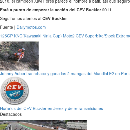
2010, el campeón Xavi Forés parece el hombre a batir, así que seguro 
Está a punto de empezar la acción del CEV Buckler 2011.
Seguiremos atentos al
CEV Buckler.
Fuente |
Dailymotos.com
125GP
KNC(Kawasaki Ninja Cup)
Moto2 CEV
Superbike/Stock Extrem
Johnny Aubert se rehace y gana las 2 mangas del Mundial E2 en Port
Horarios del CEV Buckler en Jerez y de retransmisiones
Destacados