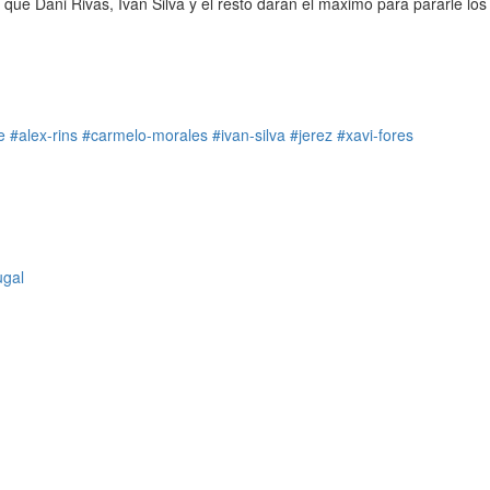
que Dani Rivas, Iván Silva y el resto darán el máximo para pararle los
e
#alex-rins
#carmelo-morales
#ivan-silva
#jerez
#xavi-fores
ugal