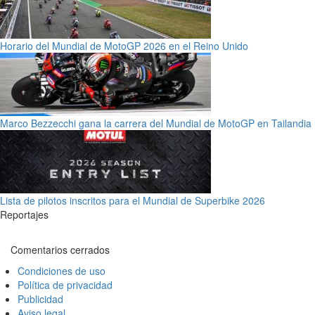
Horario del Mundial de MotoGP 2026 en el Reino Unido
Marco Bezzecchi gana la carrera del Mundial de MotoGP en Tailandia
Lista de pilotos inscritos para el Mundial de Superbike 2026
Reportajes
Comentarios cerrados
Condiciones de uso
Política de privacidad
Publicidad
Aviso legal