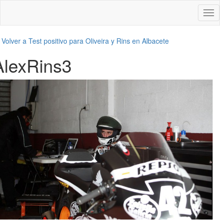
Des
nav
←
Volver a Test positivo para Oliveira y Rins en Albacete
AlexRins3