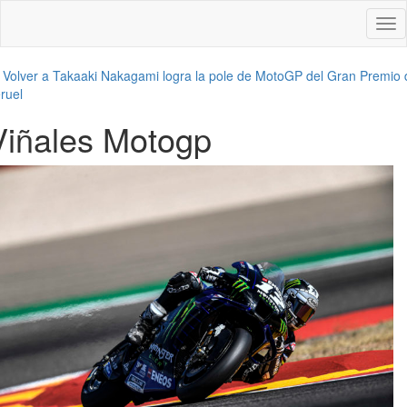
Des
nav
←
Volver a Takaaki Nakagami logra la pole de MotoGP del Gran Premio 
ruel
Viñales Motogp