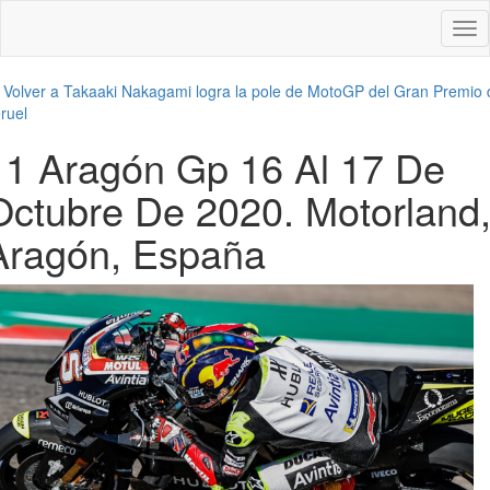
Des
nav
←
Volver a Takaaki Nakagami logra la pole de MotoGP del Gran Premio 
ruel
11 Aragón Gp 16 Al 17 De
Octubre De 2020. Motorland
Aragón, España