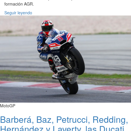
formación AGR.
Seguir leyendo
MotoGP
Barberá, Baz, Petrucci, Redding,
Hernández y Laverty, las Ducati