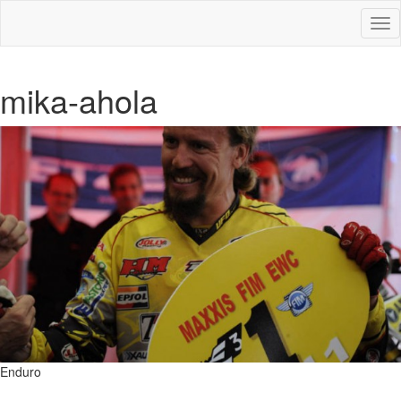
Des
nav
mika-ahola
Enduro