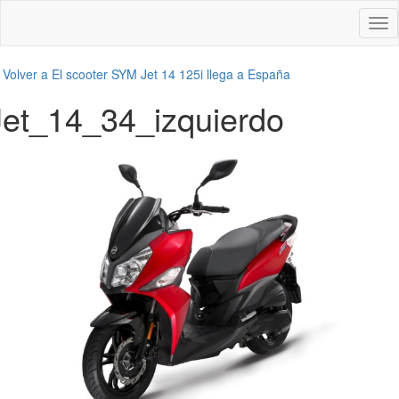
Des
nav
←
Volver a El scooter SYM Jet 14 125i llega a España
Jet_14_34_izquierdo