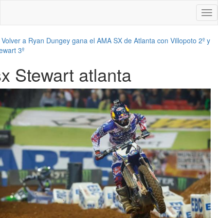
Des
nav
←
Volver a Ryan Dungey gana el AMA SX de Atlanta con Villopoto 2º y
ewart 3º
sx Stewart atlanta