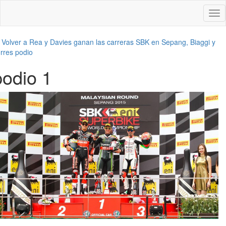
Des
nav
←
Volver a Rea y Davies ganan las carreras SBK en Sepang, Biaggi y
rres podio
podio 1