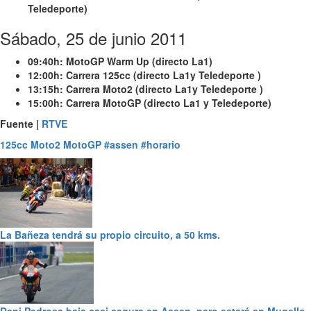
Teledeporte)
Sábado, 25 de junio 2011
09:40h:
MotoGP Warm Up (directo La1)
12:00h:
Carrera 125cc (directo La1y Teledeporte )
13:15h:
Carrera Moto2 (directo La1y Teledeporte )
15:00h:
Carrera MotoGP (directo La1 y Teledeporte)
Fuente |
RTVE
125cc
Moto2
MotoGP
#assen
#horario
La Bañeza tendrá su propio circuito, a 50 kms.
Dani Pedrosa baja casi segura en Assen, pero estará en Mugello