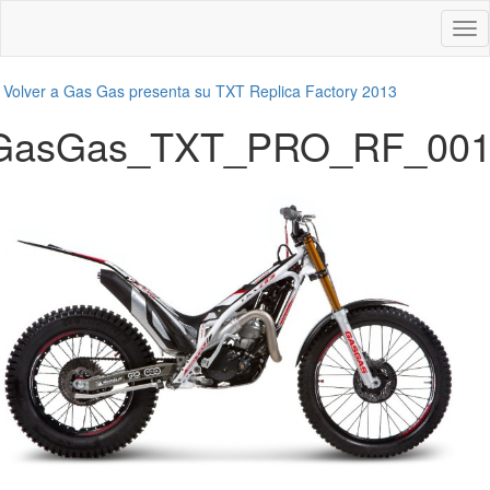
Des
nav
←
Volver a Gas Gas presenta su TXT Replica Factory 2013
GasGas_TXT_PRO_RF_00