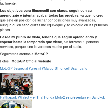
fácilmente.
Los objetivos para Simoncelli son claros, seguir con su
aprendizaje e intentar acabar todas las pruebas
, ya que no creo
que esté en posición de luchar por posiciones muy avanzadas,
aunque quien sabe quizás me equivoque y se coloque en las primeras
plazas.
Desde mi punto de vista, tendría que seguir aprendiendo y
esperar hasta la temporada que viene,
sin forzarse ni ponerse
nervioso, porque sino lo veremos mucho por el suelo.
Seguiremos atentos a
MotoGP.
Fotos |
MotoGP Official website
MotoGP
#especial
#gresini
#Marco-Simoncelli
#san-carlo
Ratthapark Wilairot y el Thai Honda Moto2 se presentan en Bangkok