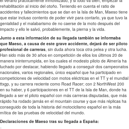
el verano prácticamente inmovilizado, y si todo va bien, empezar la
rehabilitación al inicio del otoño. Teniendo en cuenta el ratio de
accidentes y fallecimientos que se dan en la Isla de Man, Maeso tiene
que estar incluso contento de poder vivir para contarlo, ya que tuvo la
genialidad y el malabarismo de no caerse de la moto después del
impacto y ello le salvó, probablemente, la pierna y la vida.
Junto a esta información de su llegada también se informaba
que Maeso, a causa de este grave accidente, dejará de ser piloto
profesional de carreras
, sin duda ahora toca otra pelea y otra lucha.
Han sido más de 30 años en competición de ellos los últimos 20 de
manera ininterrumpida, en los cuales el modesto piloto de Almería ha
luchado por destacar, habiendo llegado a conseguir dos campeonatos
nacionales, varios regionales, único español que ha participado en
competiciones de velocidad con motos eléctricas en el TT y el mundial
ttxgp, y su carrera reciente como Road Racer; con 2 NorthWest 200
en su haber, y 6 participaciones en el TT de la Isla de Man, donde ha
llegado a ser el piloto español con más carreras disputadas, que más
rápido ha rodado jamás en el mountain course y que más réplicas ha
conseguido de toda la historia del motociclismo español en la más
mítica de las pruebas de velocidad del mundo.
Declaraciones de Maeso tras su llegada a España: