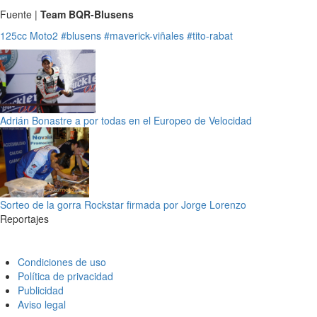
Fuente |
Team BQR-Blusens
125cc
Moto2
#blusens
#maverick-viñales
#tito-rabat
Adrián Bonastre a por todas en el Europeo de Velocidad
Sorteo de la gorra Rockstar firmada por Jorge Lorenzo
Reportajes
Condiciones de uso
Política de privacidad
Publicidad
Aviso legal