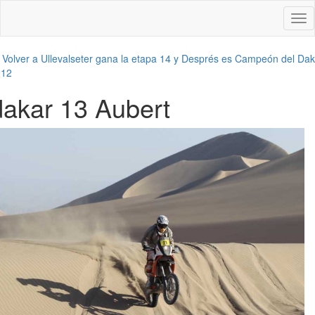
Des
nav
←
Volver a Ullevalseter gana la etapa 14 y Després es Campeón del Dak
012
dakar 13 Aubert