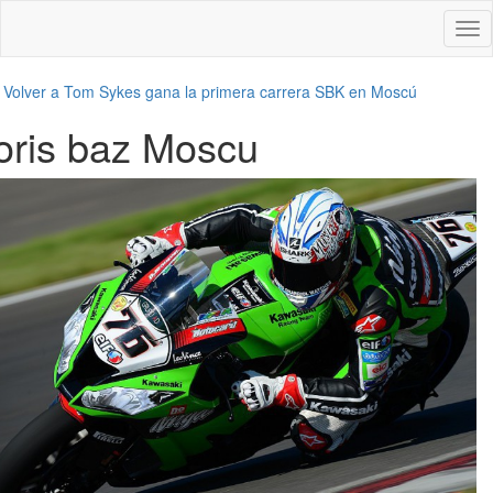
Des
nav
←
Volver a Tom Sykes gana la primera carrera SBK en Moscú
loris baz Moscu