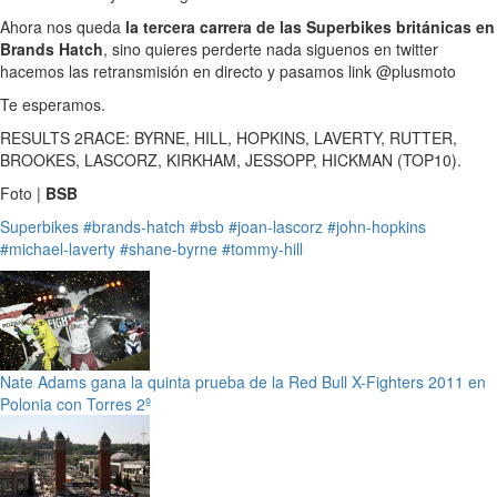
Ahora nos queda
la tercera carrera de las Superbikes británicas en
Brands Hatch
, sino quieres perderte nada siguenos en twitter
hacemos las retransmisión en directo y pasamos link @plusmoto
Te esperamos.
RESULTS 2RACE: BYRNE, HILL, HOPKINS, LAVERTY, RUTTER,
BROOKES, LASCORZ, KIRKHAM, JESSOPP, HICKMAN (TOP10).
Foto |
BSB
Superbikes
#brands-hatch
#bsb
#joan-lascorz
#john-hopkins
#michael-laverty
#shane-byrne
#tommy-hill
Nate Adams gana la quinta prueba de la Red Bull X-Fighters 2011 en
Polonia con Torres 2º