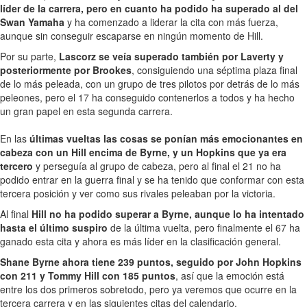
líder de la carrera, pero en cuanto ha podido ha superado al del
Swan Yamaha
y ha comenzado a liderar la cita con más fuerza,
aunque sin conseguir escaparse en ningún momento de Hill.
Por su parte,
Lascorz se veía superado también por Laverty y
posteriormente por Brookes
, consiguiendo una séptima plaza final
de lo más peleada, con un grupo de tres pilotos por detrás de lo más
peleones, pero el 17 ha conseguido contenerlos a todos y ha hecho
un gran papel en esta segunda carrera.
En las
últimas vueltas las cosas se ponían más emocionantes en
cabeza con un Hill encima de Byrne, y un Hopkins que ya era
tercero
y perseguía al grupo de cabeza, pero al final el 21 no ha
podido entrar en la guerra final y se ha tenido que conformar con esta
tercera posición y ver como sus rivales peleaban por la victoria.
Al final
Hill no ha podido superar a Byrne, aunque lo ha intentado
hasta el último suspiro
de la última vuelta, pero finalmente el 67 ha
ganado esta cita y ahora es más líder en la clasificación general.
Shane Byrne ahora tiene 239 puntos, seguido por John Hopkins
con 211 y Tommy Hill con 185 puntos
, así que la emoción está
entre los dos primeros sobretodo, pero ya veremos que ocurre en la
tercera carrera y en las siguientes citas del calendario.