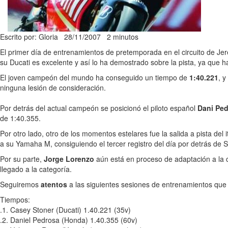
Escrito por: Gloria
28/11/2007
2 minutos
El primer día de entrenamientos de pretemporada en el circuito de Je
su Ducati es excelente y así lo ha demostrado sobre la pista, ya que 
El joven campeón del mundo ha conseguido un tiempo de
1:40.221
, 
ninguna lesión de consideración.
Por detrás del actual campeón se posicionó el piloto español
Dani Pe
de 1:40.355.
Por otro lado, otro de los momentos estelares fue la salida a pista del 
a su Yamaha M, consiguiendo el tercer registro del día por detrás de 
Por su parte,
Jorge Lorenzo
aún está en proceso de adaptación a la c
llegado a la categoría.
Seguiremos
atentos
a las siguientes sesiones de entrenamientos que s
Tiempos:
.1. Casey Stoner (Ducati) 1.40.221 (35v)
.2. Daniel Pedrosa (Honda) 1.40.355 (60v)