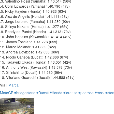
.3. Valentino Rossi (Yamaha) 1.40.514 (56v)
.4. Colin Edwards (Yamaha) 1.40.790 (47v)
.5. Nicky Hayden (Honda) 1.40.923 (63v)
.6. Alex de Angelis (Honda) 1.41.111 (58v)
.7. Jorge Lorenzo (Yamaha) 1.41.230 (90v)
.8. Shinya Nakano (Honda) 1.41.277 (65v)
.9. Randy de Puniet (Honda) 1.41.313 (79v)
10. John Hopkins (Kawasaki) 1.41.414 (49v)
11. James Toseland 1.41.776 (69v)
12. Marco Melandri 1.41.889 (62v)
13. Andrea Dovizioso 1.42.033 (60v)
14. Nicolo Canepa (Ducati) 1.42.666 (67v)
15. Tadayuki Okada (Honda) 1.43.051 (42v)
16. Anthony West (Kawasaki) 1.43.576 (73v)
17. Shinichi Ito (Ducati) 1.44.530 (56v)
18. Vitoriano Guarechi (Ducati) 1.44.588 (51v)
Vía |
Marca
MotoGP
#bridgestone
#Ducati
#Honda
#lorenzo
#pedrosa
#rossi
#sto